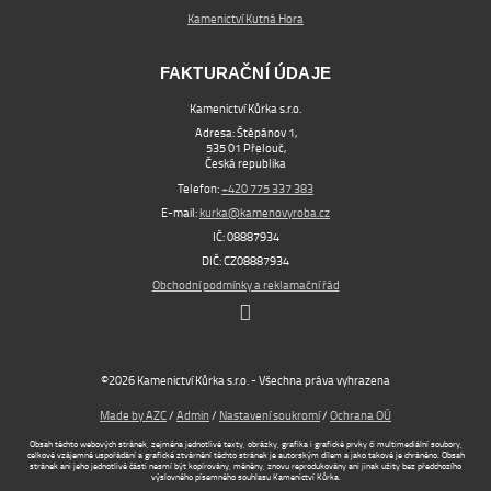
Kamenictví Kutná Hora
FAKTURAČNÍ ÚDAJE
Kamenictví Kůrka s.r.o.
Adresa: Štěpánov 1,
535 01 Přelouč,
Česká republika
Telefon:
+420 775 337 383
E-mail:
kurka@kamenovyroba.cz
IČ: 08887934
DIČ: CZ08887934
Obchodní podmínky a reklamační řád
©2026 Kamenictví Kůrka s.r.o. - Všechna práva vyhrazena
Made by AZC
/
Admin
/
Nastavení soukromí
/
Ochrana OÚ
Obsah těchto webových stránek, zejména jednotlivé texty, obrázky, grafika i grafické prvky či multimediální soubory,
celkové vzájemné uspořádání a grafické ztvárnění těchto stránek je autorským dílem a jako takové je chráněno. Obsah
stránek ani jeho jednotlivé části nesmí být kopírovány, měněny, znovu reprodukovány ani jinak užity bez předchozího
výslovného písemného souhlasu Kamenictví Kůrka.