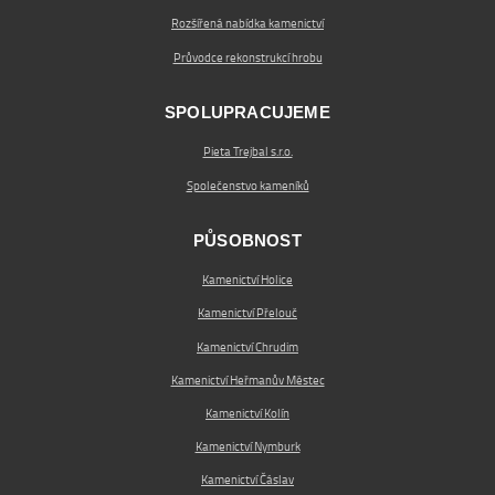
Rozšířená nabídka kamenictví
Průvodce rekonstrukcí hrobu
SPOLUPRACUJEME
Pieta Trejbal s.r.o.
Společenstvo kameníků
PŮSOBNOST
Kamenictví Holice
Kamenictví Přelouč
Kamenictví Chrudim
Kamenictví Heřmanův Městec
Kamenictví Kolín
Kamenictví Nymburk
Kamenictví Čáslav