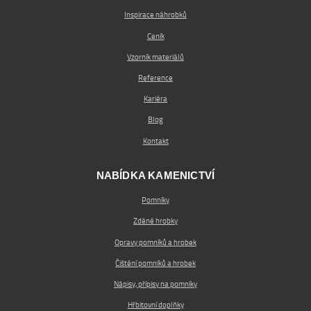
Inspirace náhrobků
Ceník
Vzorník materiálů
Reference
Kariéra
Blog
Kontakt
NABÍDKA KAMENICTVÍ
Pomníky
Zděné hrobky
Opravy pomníků a hrobek
Čištění pomníků a hrobek
Nápisy, přípisy na pomníky
Hřbitovní doplňky