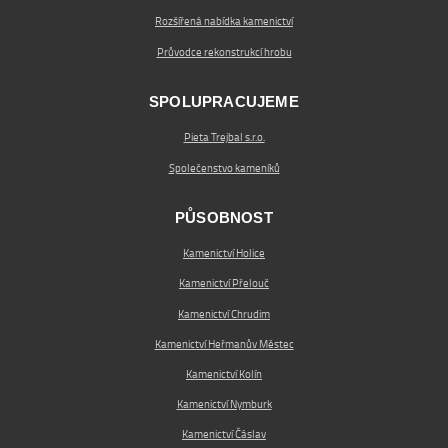
Rozšířená nabídka kamenictví
Průvodce rekonstrukcí hrobu
SPOLUPRACUJEME
Pieta Trejbal s.r.o.
Společenstvo kameníků
PŮSOBNOST
Kamenictví Holice
Kamenictví Přelouč
Kamenictví Chrudim
Kamenictví Heřmanův Městec
Kamenictví Kolín
Kamenictví Nymburk
Kamenictví Čáslav