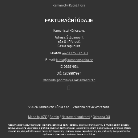
Kamenictví Kutná Hora
FAKTURAČNÍ ÚDAJE
Kamenictví Kůrka s.r.o.
Adresa: Štěpánov 1,
535 01 Přelouč,
Česká republika
Telefon:
+420 775 337 383
E-mail:
kurka@kamenovyroba.cz
IČ: 08887934
DIČ: CZ08887934
Obchodní podmínky a reklamační řád
©2026 Kamenictví Kůrka s.r.o. - Všechna práva vyhrazena
Made by AZC
/
Admin
/
Nastavení soukromí
/
Ochrana OÚ
Obsah těchto webových stránek, zejména jednotlivé texty, obrázky, grafika i grafické prvky či multimediální soubory,
celkové vzájemné uspořádání a grafické ztvárnění těchto stránek je autorským dílem a jako takové je chráněno. Obsah
stránek ani jeho jednotlivé části nesmí být kopírovány, měněny, znovu reprodukovány ani jinak užity bez předchozího
výslovného písemného souhlasu Kamenictví Kůrka.