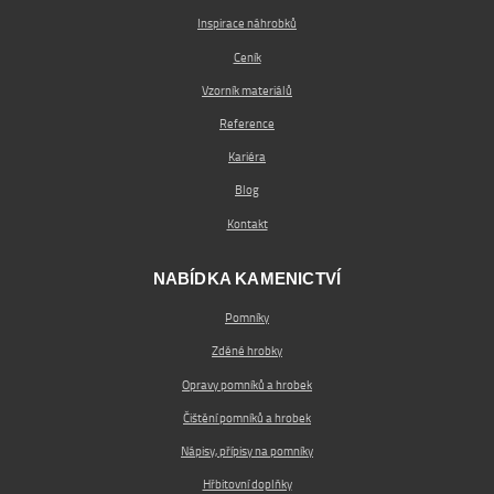
Inspirace náhrobků
Ceník
Vzorník materiálů
Reference
Kariéra
Blog
Kontakt
NABÍDKA KAMENICTVÍ
Pomníky
Zděné hrobky
Opravy pomníků a hrobek
Čištění pomníků a hrobek
Nápisy, přípisy na pomníky
Hřbitovní doplňky