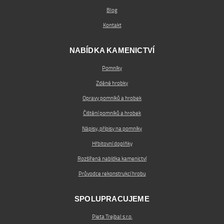
Blog
Kontakt
NABÍDKA KAMENICTVÍ
Pomníky
Zděné hrobky
Opravy pomníků a hrobek
Čištění pomníků a hrobek
Nápisy, přípisy na pomníky
Hřbitovní doplňky
Rozšířená nabídka kamenictví
Průvodce rekonstrukcí hrobu
SPOLUPRACUJEME
Pieta Trejbal s.r.o.