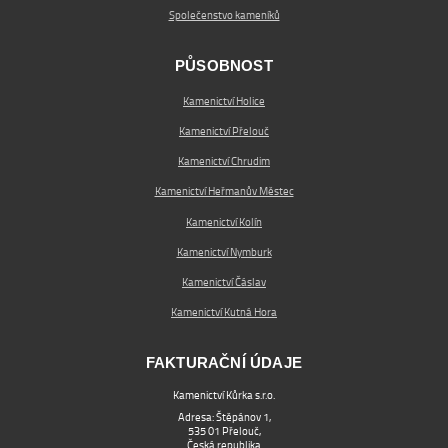
Společenstvo kameníků
PŮSOBNOST
Kamenictví Holice
Kamenictví Přelouč
Kamenictví Chrudim
Kamenictví Heřmanův Městec
Kamenictví Kolín
Kamenictví Nymburk
Kamenictví Čáslav
Kamenictví Kutná Hora
FAKTURAČNÍ ÚDAJE
Kamenictví Kůrka s.r.o.
Adresa: Štěpánov 1,
535 01 Přelouč,
Česká republika