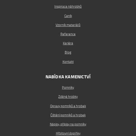
Inspirace náhrobků
Ceník
Vzorník materiálů
Reference
Kariéra
Blog
Kontakt
NABÍDKA KAMENICTVÍ
Pomníky
Zděné hrobky
Opravy pomníků a hrobek
Čištění pomníků a hrobek
Nápisy, přípisy na pomníky
Hřbitovní doplňky