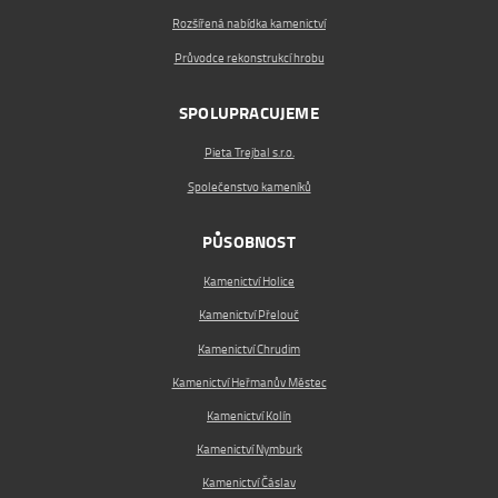
Rozšířená nabídka kamenictví
Průvodce rekonstrukcí hrobu
SPOLUPRACUJEME
Pieta Trejbal s.r.o.
Společenstvo kameníků
PŮSOBNOST
Kamenictví Holice
Kamenictví Přelouč
Kamenictví Chrudim
Kamenictví Heřmanův Městec
Kamenictví Kolín
Kamenictví Nymburk
Kamenictví Čáslav