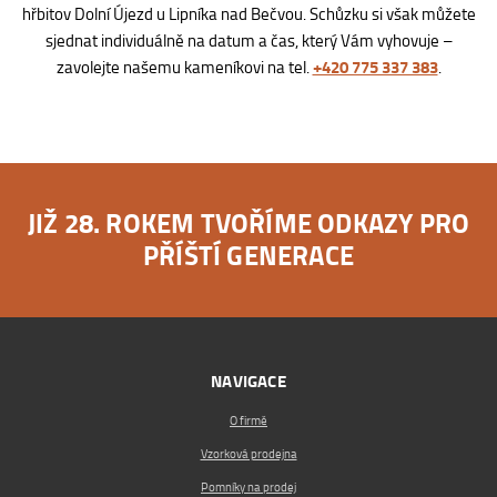
hřbitov Dolní Újezd u Lipníka nad Bečvou. Schůzku si však můžete
sjednat individuálně na datum a čas, který Vám vyhovuje –
+420 775 337 383
zavolejte našemu kameníkovi na tel.
.
JIŽ 28. ROKEM TVOŘÍME ODKAZY PRO
PŘÍŠTÍ GENERACE
NAVIGACE
O firmě
Vzorková prodejna
Pomníky na prodej