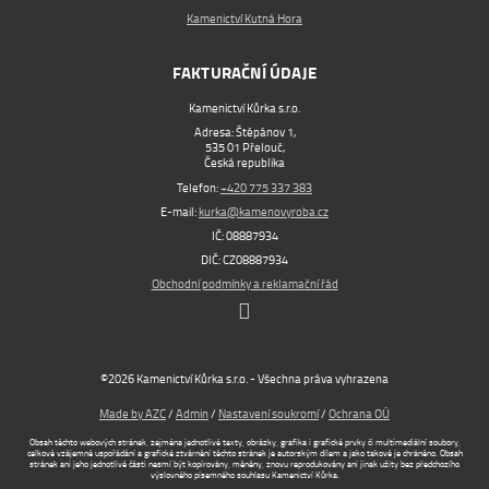
Kamenictví Kutná Hora
FAKTURAČNÍ ÚDAJE
Kamenictví Kůrka s.r.o.
Adresa: Štěpánov 1,
535 01 Přelouč,
Česká republika
Telefon:
+420 775 337 383
E-mail:
kurka@kamenovyroba.cz
IČ: 08887934
DIČ: CZ08887934
Obchodní podmínky a reklamační řád
©2026 Kamenictví Kůrka s.r.o. - Všechna práva vyhrazena
Made by AZC
/
Admin
/
Nastavení soukromí
/
Ochrana OÚ
Obsah těchto webových stránek, zejména jednotlivé texty, obrázky, grafika i grafické prvky či multimediální soubory,
celkové vzájemné uspořádání a grafické ztvárnění těchto stránek je autorským dílem a jako takové je chráněno. Obsah
stránek ani jeho jednotlivé části nesmí být kopírovány, měněny, znovu reprodukovány ani jinak užity bez předchozího
výslovného písemného souhlasu Kamenictví Kůrka.