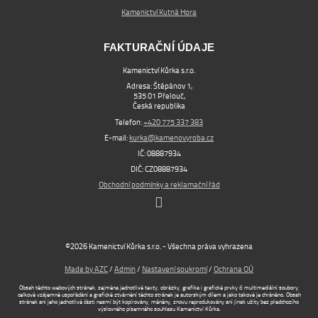
Kamenictví Kutná Hora
FAKTURAČNÍ ÚDAJE
Kamenictví Kůrka s.r.o.
Adresa: Štěpánov 1,
535 01 Přelouč,
Česká republika
Telefon:
+420 775 337 383
E-mail:
kurka@kamenovyroba.cz
IČ: 08887934
DIČ: CZ08887934
Obchodní podmínky a reklamační řád
©2026 Kamenictví Kůrka s.r.o. - Všechna práva vyhrazena
Made by AZC
/
Admin
/
Nastavení soukromí
/
Ochrana OÚ
Obsah těchto webových stránek, zejména jednotlivé texty, obrázky, grafika i grafické prvky či multimediální soubory,
celkové vzájemné uspořádání a grafické ztvárnění těchto stránek je autorským dílem a jako takové je chráněno. Obsah
stránek ani jeho jednotlivé části nesmí být kopírovány, měněny, znovu reprodukovány ani jinak užity bez předchozího
výslovného písemného souhlasu Kamenictví Kůrka.