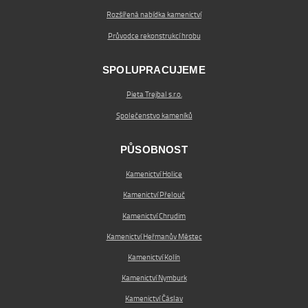
Rozšířená nabídka kamenictví
Průvodce rekonstrukcí hrobu
SPOLUPRACUJEME
Pieta Trejbal s.r.o.
Společenstvo kameníků
PŮSOBNOST
Kamenictví Holice
Kamenictví Přelouč
Kamenictví Chrudim
Kamenictví Heřmanův Městec
Kamenictví Kolín
Kamenictví Nymburk
Kamenictví Čáslav