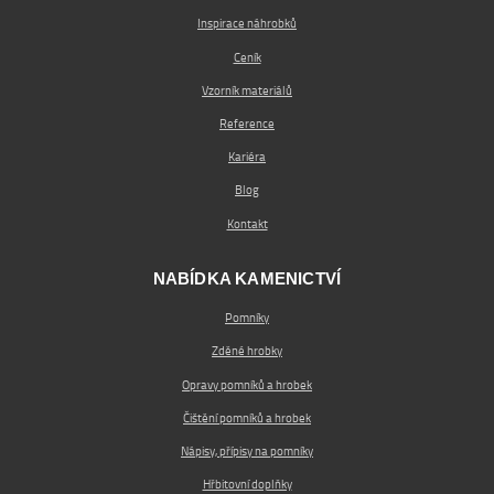
Inspirace náhrobků
Ceník
Vzorník materiálů
Reference
Kariéra
Blog
Kontakt
NABÍDKA KAMENICTVÍ
Pomníky
Zděné hrobky
Opravy pomníků a hrobek
Čištění pomníků a hrobek
Nápisy, přípisy na pomníky
Hřbitovní doplňky