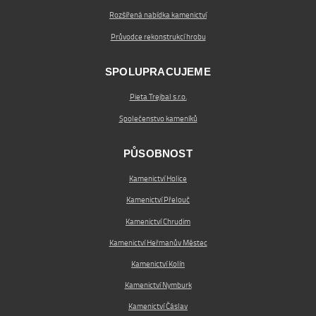
Rozšířená nabídka kamenictví
Průvodce rekonstrukcí hrobu
SPOLUPRACUJEME
Pieta Trejbal s.r.o.
Společenstvo kameníků
PŮSOBNOST
Kamenictví Holice
Kamenictví Přelouč
Kamenictví Chrudim
Kamenictví Heřmanův Městec
Kamenictví Kolín
Kamenictví Nymburk
Kamenictví Čáslav