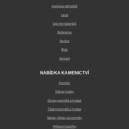
Inspirace náhrobků
Ceník
Vzorník materiálů
Reference
Kariéra
Blog
Kontakt
NABÍDKA KAMENICTVÍ
Pomníky
Zděné hrobky
Opravy pomníků a hrobek
Čištění pomníků a hrobek
Nápisy, přípisy na pomníky
Hřbitovní doplňky