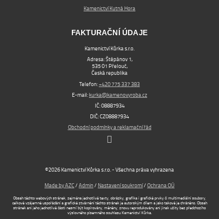
Kamenictví Kutná Hora
FAKTURAČNÍ ÚDAJE
Kamenictví Kůrka s.r.o.
Adresa: Štěpánov 1,
535 01 Přelouč,
Česká republika
Telefon:
+420 775 337 383
E-mail:
kurka@kamenovyroba.cz
IČ: 08887934
DIČ: CZ08887934
Obchodní podmínky a reklamační řád
©2026 Kamenictví Kůrka s.r.o. - Všechna práva vyhrazena
Made by AZC
/
Admin
/
Nastavení soukromí
/
Ochrana OÚ
Obsah těchto webových stránek, zejména jednotlivé texty, obrázky, grafika i grafické prvky či multimediální soubory,
celkové vzájemné uspořádání a grafické ztvárnění těchto stránek je autorským dílem a jako takové je chráněno. Obsah
stránek ani jeho jednotlivé části nesmí být kopírovány, měněny, znovu reprodukovány ani jinak užity bez předchozího
výslovného písemného souhlasu Kamenictví Kůrka.