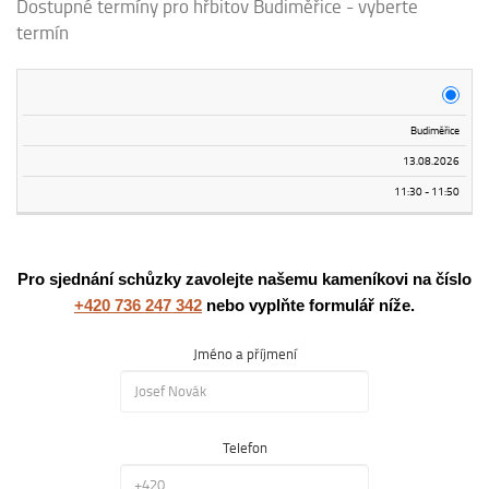
Dostupné termíny pro hřbitov Budiměřice - vyberte
termín
Termín
Hřbitov
Datum
Čas
Budiměřice
13.08.2026
11:30 - 11:50
Pro sjednání schůzky zavolejte našemu kameníkovi na číslo
+420 736 247 342
nebo vyplňte formulář níže.
Jméno a příjmení
Telefon