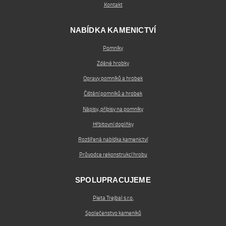
Kontakt
NABÍDKA KAMENICTVÍ
Pomníky
Zděné hrobky
Opravy pomníků a hrobek
Čištění pomníků a hrobek
Nápisy, přípisy na pomníky
Hřbitovní doplňky
Rozšířená nabídka kamenictví
Průvodce rekonstrukcí hrobu
SPOLUPRACUJEME
Pieta Trejbal s.r.o.
Společenstvo kameníků