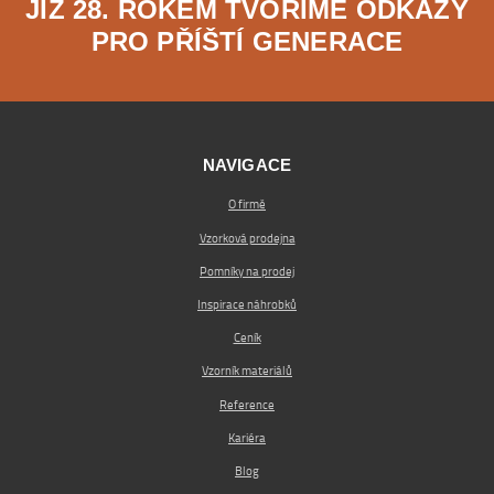
JIŽ 28. ROKEM TVOŘÍME ODKAZY
PRO PŘÍŠTÍ GENERACE
NAVIGACE
O firmě
Vzorková prodejna
Pomníky na prodej
Inspirace náhrobků
Ceník
Vzorník materiálů
Reference
Kariéra
Blog