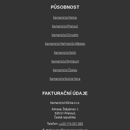
PŮSOBNOST
Kamenictví Holice
Kamenictví Přelouč
Kamenictví Chrudim
Kamenictví Heřmanův Městec
Kamenictví Kolín
Kamenictví Nymburk
Kamenictví Čáslav
Kamenictví Kutná Hora
FAKTURAČNÍ ÚDAJE
Kamenictví Kůrka s.r.o.
Adresa: Štěpánov 1,
535 01 Přelouč,
Česká republika
Telefon:
+420 775 337 383