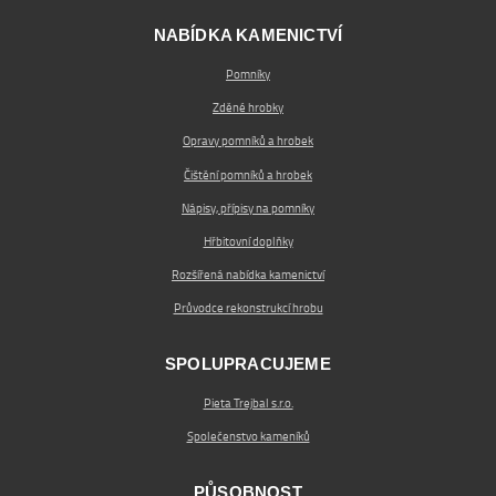
NABÍDKA KAMENICTVÍ
Pomníky
Zděné hrobky
Opravy pomníků a hrobek
Čištění pomníků a hrobek
Nápisy, přípisy na pomníky
Hřbitovní doplňky
Rozšířená nabídka kamenictví
Průvodce rekonstrukcí hrobu
SPOLUPRACUJEME
Pieta Trejbal s.r.o.
Společenstvo kameníků
PŮSOBNOST