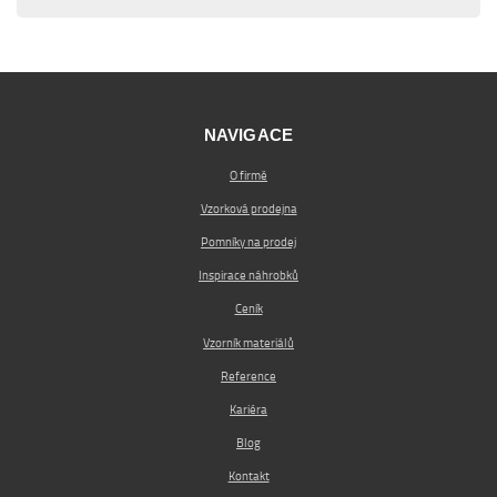
NAVIGACE
O firmě
Vzorková prodejna
Pomníky na prodej
Inspirace náhrobků
Ceník
Vzorník materiálů
Reference
Kariéra
Blog
Kontakt