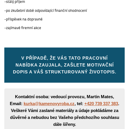
stálý příjem
po zkušební době odpovídající finanční ohodnocení
příspěvek na dopravné
zajímavé firemní akce
V PŘÍPADĚ, ŽE VÁS TATO PRACOVNÍ
NABÍDKA ZAUJALA, ZAŠLETE MOTIVAČNÍ
DOPIS A VÁŠ STRUKTUROVANÝ ŽIVOTOPIS.
Kontaktní osoba: vedoucí provozu, Martin Mates,
Email:
kurka@kamenovyroba.cz
, tel:
+420 739 337 383
.
Veškeré Vámi zaslané materiály a údaje pokládáme za
důvěrné a nebudou bez Vašeho předchozího souhlasu
dále šířeny.