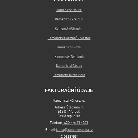
Kamenictví Holice
Kamenictví Přelouč
Kamenictví Chrudim
Kamenictví Heřmanův Městec
Kamenictví Kolín
Kamenictví Nymburk
Kamenictví Čáslav
Kamenictví Kutná Hora
FAKTURAČNÍ ÚDAJE
Kamenictví Kůrka s.r.o.
Adresa: Štěpánov 1,
535 01 Přelouč,
Česká republika
Telefon:
+420 775 337 383
E-mail:
kurka@kamenovyroba.cz
IČ: 08887934