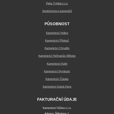
Pieta Trejbal s.r.o.
Společenstvo kameníků
PŮSOBNOST
Kamenictví Holice
Kamenictví Přelouč
Kamenictví Chrudim
Kamenictví Heřmanův Městec
Kamenictví Kolín
Kamenictví Nymburk
Kamenictví Čáslav
Kamenictví Kutná Hora
FAKTURAČNÍ ÚDAJE
Kamenictví Kůrka s.r.o.
Adresa: Štěpánov 1,