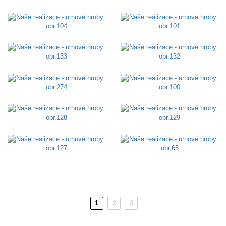
1
2
3
(aktuální)