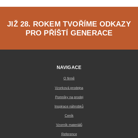
JIŽ 28. ROKEM TVOŘÍME ODKAZY
PRO PŘÍŠTÍ GENERACE
NAVIGACE
O firmě
Vzorková prodejna
Pomníky na prodej
Inspirace náhrobků
Ceník
Vzorník materiálů
Reference