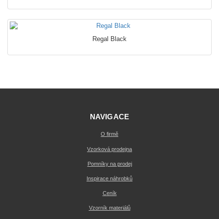
Regal Black
NAVIGACE
O firmě
Vzorková prodejna
Pomníky na prodej
Inspirace náhrobků
Ceník
Vzorník materiálů