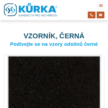
VZORNÍK, ČERNÁ
Podívejte se na vzory odstínů černé