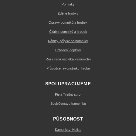
Pomníky
Zděné hrobky
Opravy pomníků a hrobek
Čištění pomníků a hrobek
Nápisy, přípisy na pomníky
Hřbitovní doplňky
Rozšířená nabídka kamenictví
Průvodce rekonstrukcí hrobu
SPOLUPRACUJEME
Pieta Trejbal s.r.o.
Společenstvo kameníků
PŮSOBNOST
Kamenictví Holice