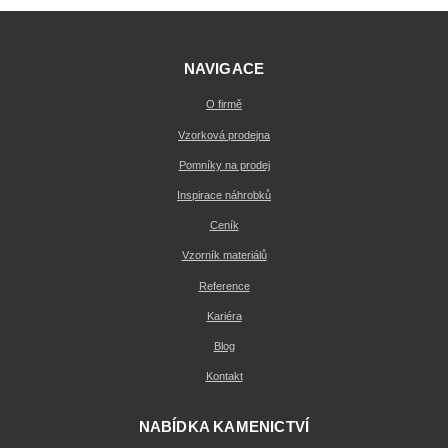
NAVIGACE
O firmě
Vzorková prodejna
Pomníky na prodej
Inspirace náhrobků
Ceník
Vzorník materiálů
Reference
Kariéra
Blog
Kontakt
NABÍDKA KAMENICTVÍ