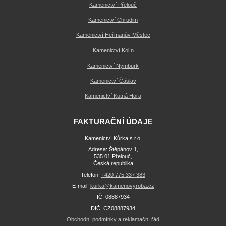
Kamenictví Přelouč
Kamenictví Chrudim
Kamenictví Heřmanův Městec
Kamenictví Kolín
Kamenictví Nymburk
Kamenictví Čáslav
Kamenictví Kutná Hora
FAKTURAČNÍ ÚDAJE
Kamenictví Kůrka s.r.o.
Adresa: Štěpánov 1,
535 01 Přelouč,
Česká republika
Telefon:
+420 775 337 383
E-mail:
kurka@kamenovyroba.cz
IČ: 08887934
DIČ: CZ08887934
Obchodní podmínky a reklamační řád