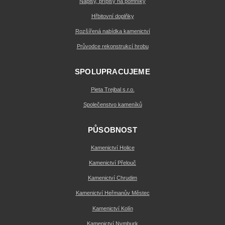
Nápisy, přípisy na pomníky
Hřbitovní doplňky
Rozšířená nabídka kamenictví
Průvodce rekonstrukcí hrobu
SPOLUPRACUJEME
Pieta Trejbal s.r.o.
Společenstvo kameníků
PŮSOBNOST
Kamenictví Holice
Kamenictví Přelouč
Kamenictví Chrudim
Kamenictví Heřmanův Městec
Kamenictví Kolín
Kamenictví Nymburk