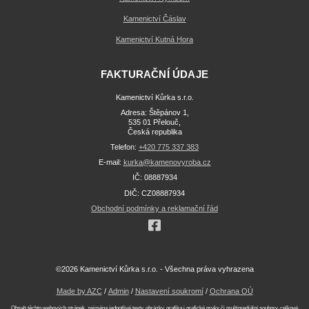
Kamenictví Čáslav
Kamenictví Kutná Hora
FAKTURAČNÍ ÚDAJE
Kamenictví Kůrka s.r.o.
Adresa: Štěpánov 1,
535 01 Přelouč,
Česká republika
Telefon:
+420 775 337 383
E-mail:
kurka@kamenovyroba.cz
IČ: 08887934
DIČ: CZ08887934
Obchodní podmínky a reklamační řád
©2026 Kamenictví Kůrka s.r.o. - Všechna práva vyhrazena
Made by AZC
/
Admin
/
Nastavení soukromí
/
Ochrana OÚ
Obsah těchto webových stránek, zejména jednotlivé texty, obrázky, grafika i grafické prvky či multimediální soubory, celkové