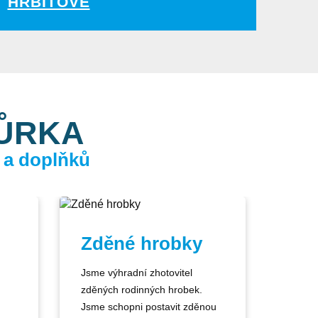
HŘBITOVĚ
KŮRKA
 a doplňků
Zděné hrobky
Jsme výhradní zhotovitel
zděných rodinných hrobek.
Jsme schopni postavit zděnou