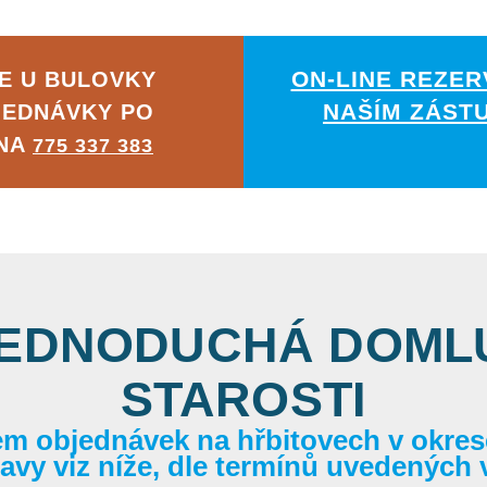
ON-LINE REZER
E U BULOVKY
NAŠÍM ZÁST
JEDNÁVKY PO
 NA
775 337 383
JEDNODUCHÁ DOMLU
STAROSTI
em objednávek na hřbitovech v okrese
itavy viz níže, dle termínů uvedených 