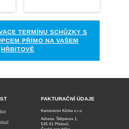
VACE TERMÍNU SCHŮZKY S
UPCEM PŘÍMO NA VAŠEM
HŘBITOVĚ
ST
FAKTURAČNÍ ÚDAJE
Kamenictví Kůrka s.r.o.
lice
Adresa: Štěpánov 1,
elouč
535 01 Přelouč,