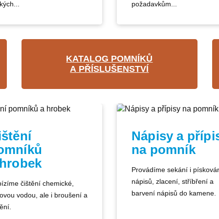
kých...
požadavkům...
KATALOG POMNÍKŮ
A PŘÍSLUŠENSTVÍ
ištění
Nápisy a přípi
omníků
na pomník
 hrobek
Provádíme sekání i písková
nápisů, zlacení, stříbření a
ízíme čištění chemické,
barvení nápisů do kamene.
kovou vodou, ale i broušení a
ění.