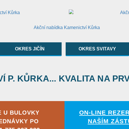
OKRES JIČÍN
OKRES SVITAVY
 P. KŮRKA... KVALITA NA PR
ON-LINE REZE
E U BULOVKY
NAŠÍM ZÁST
EDNÁVKY PO