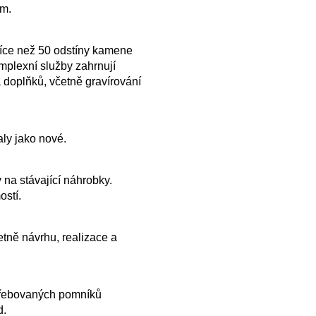
ům.
více než 50 odstíny kamene
plexní služby zahrnují
 doplňků, včetně gravírování
ly jako nové.
 na stávající náhrobky.
ostí.
tně návrhu, realizace a
řebovaných pomníků
d.