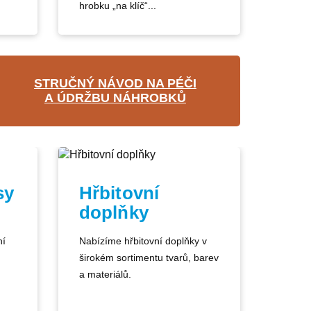
hrobku „na klíč“...
STRUČNÝ NÁVOD NA PÉČI
A ÚDRŽBU NÁHROBKŮ
sy
Hřbitovní
doplňky
ní
Nabízíme hřbitovní doplňky v
širokém sortimentu tvarů, barev
a materiálů.