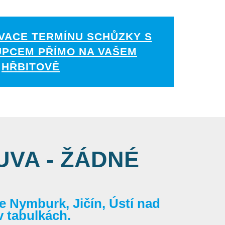
VACE TERMÍNU SCHŮZKY S
UPCEM PŘÍMO NA VAŠEM
HŘBITOVĚ
VA - ŽÁDNÉ
 Nymburk, Jičín, Ústí nad
v tabulkách.