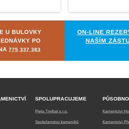
ON-LINE REZER
E U BULOVKY
NAŠÍM ZÁST
JEDNÁVKY PO
 NA
775 337 383
AMENICTVÍ
SPOLUPRACUJEME
PŮSOBNO
Pieta Trejbal s.r.o.
Kamenictví Ho
Společenstvo kameníků
Kamenictví Př