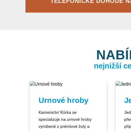
TELEFONICKÉ DOHODĚ 
NABÍ
nejnižší 
Urnové hroby
J
Kamenictví Kůrka se
Jed
specializuje na urnové hroby
pře
vyrobené z prémiové žuly a
při