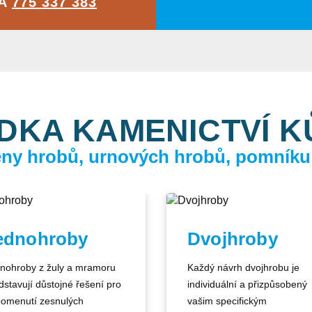
NA
775 337 383
DKA KAMENICTVÍ 
ceny hrobů, urnových hrobů, pomníku
ednohroby
Dvojhroby
nohroby z žuly a mramoru
Každý návrh dvojhrobu je
dstavují důstojné řešení pro
individuální a přizpůsobený
pomenutí zesnulých
vašim specifickým