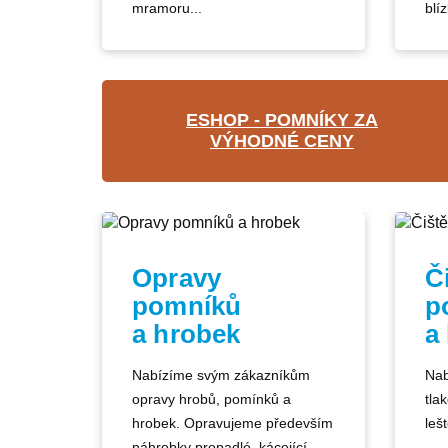
mramoru...
blíz
ESHOP - POMNÍKY ZA
VÝHODNÉ CENY
Opravy
Č
pomníků
p
a hrobek
a
Nabízíme svým zákazníkům
Nab
opravy hrobů, pomínků a
tla
hrobek. Opravujeme především
lešt
náhrobky propadlé, kácející...