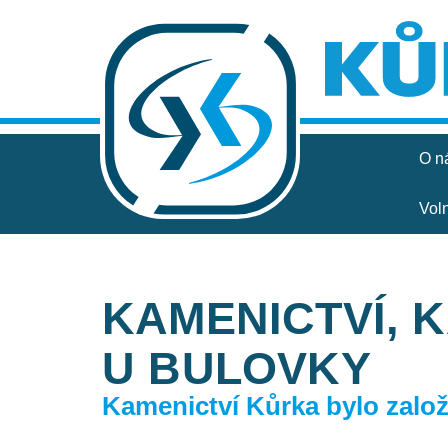
O n
Vol
KAMENICTVÍ, 
U BULOVKY
Kamenictví Kůrka bylo založe