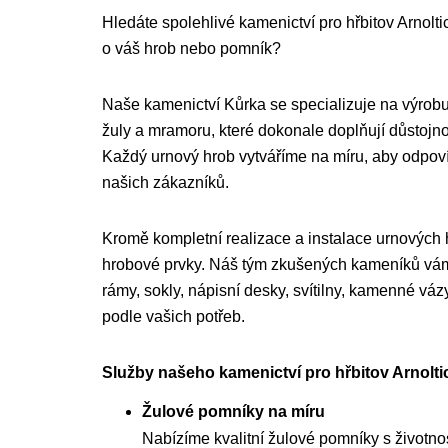
Hledáte spolehlivé kamenictví pro hřbitov Arnoltic
o váš hrob nebo pomník?
Naše kamenictví Kůrka se specializuje na výrobu
žuly a mramoru, které dokonale doplňují důstojnou
Každý urnový hrob vytváříme na míru, aby odpo
našich zákazníků.
Kromě kompletní realizace a instalace urnových
hrobové prvky. Náš tým zkušených kameníků vám 
rámy, sokly, nápisní desky, svítilny, kamenné váz
podle vašich potřeb.
Služby našeho kamenictví pro hřbitov Arnolti
Žulové pomníky na míru
Nabízíme kvalitní žulové pomníky s životnost