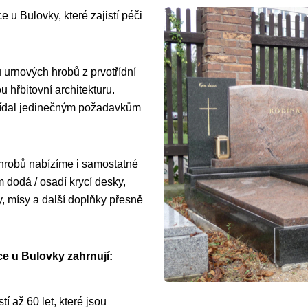
e u Bulovky, které zajistí péči
 urnových hrobů z prvotřídní
 hřbitovní architekturu.
vídal jedinečným požadavkům
 hrobů nabízíme i samostatné
dodá / osadí krycí desky,
y, mísy a další doplňky přesně
ce u Bulovky zahrnují:
í až 60 let, které jsou