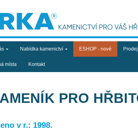
ás
Nabídka
kamenictví
ESHOP - nové
Prode
ná místa
Kontakt
KAMENÍK PRO HŘBI
no v r.: 1998.