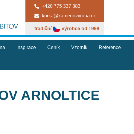
+420 775 337 383
kurka@kamenovyroba.cz
tradiční
výrobce od 1998
jna
Inspirace
Ceník
Vzorník
Reference
TOV ARNOLTICE