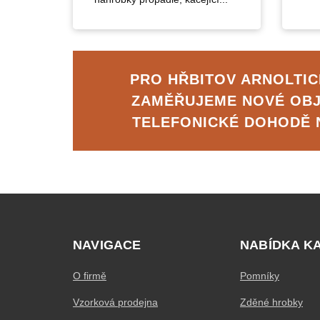
PRO HŘBITOV ARNOLTIC
ZAMĚŘUJEME NOVÉ OB
TELEFONICKÉ DOHODĚ
NAVIGACE
NABÍDKA K
O firmě
Pomníky
Vzorková prodejna
Zděné hrobky