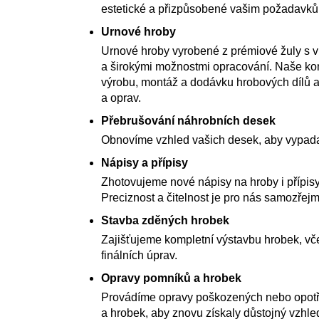
estetické a přizpůsobené vašim požadavk
Urnové hroby
Urnové hroby vyrobené z prémiové žuly s 
a širokými možnostmi opracování. Naše kom
výrobu, montáž a dodávku hrobových dílů a
a oprav.
Přebrušování náhrobních desek
Obnovíme vzhled vašich desek, aby vypada
Nápisy a přípisy
Zhotovujeme nové nápisy na hroby i přípisy
Preciznost a čitelnost je pro nás samozřejm
Stavba zděných hrobek
Zajišťujeme kompletní výstavbu hrobek, vče
finálních úprav.
Opravy pomníků a hrobek
Provádíme opravy poškozených nebo opot
a hrobek, aby znovu získaly důstojný vzhle