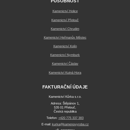
PŮSOBNOST
Kamenictví Holice
Kamenictví Přelouč
Kamenictví Chrudim
Kamenictví Heřmanův Městec
Kamenictví Kolín
Kamenictví Nymburk
Kamenictví Čáslav
Kamenictví Kutná Hora
FAKTURAČNÍ ÚDAJE
Kamenictví Kůrka s.r.o.
Adresa: Štěpánov 1,
535 01 Přelouč,
Česká republika
Telefon:
+420 775 337 383
E-mail:
kurka@kamenovyroba.cz