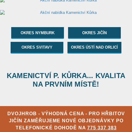
OKRES NYMBURK
OKRES JIČÍN
OKRES SVITAVY
OKRES ÚSTÍ NAD ORLICÍ
KAMENICTVÍ P. KŮRKA... KVALITA
NA PRVNÍM MÍSTĚ!
DVOJHROB - VÝHODNÁ CENA - PRO HŘBITOV
JIČÍN ZAMĚŘUJEME NOVÉ OBJEDNÁVKY PO
TELEFONICKÉ DOHODĚ NA
775 337 383