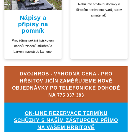
Nabízíme hřbitovní doplňky v
širokém sortimentu tvarů, barev
a materiálů.
Nápisy a
přípisy na
pomník
Provádíme sekání i pískování
nápisů, zlacení, stříbření a
barvení nápisů do kamene.
DVOJHROB - VÝHODNÁ CENA - PRO
HŘBITOV JIČÍN ZAMĚŘUJEME NOVÉ
OBJEDNÁVKY PO TELEFONICKÉ DOHODĚ
NA
775 337 383
ON-LINE REZERVACE TERMÍNU
SCHŮZKY S NAŠÍM ZÁSTUPCEM PŘÍMO
NA VAŠEM HŘBITOVĚ