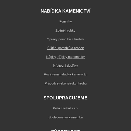
NABÍDKA KAMENICTVÍ
Pomníky
Zděné hrobky
Opravy pomníků a hrobek
Čištění pomníků a hrobek
Nápisy, přípisy na pomníky
Hřbitovní doplňky
Rozšířená nabídka kamenictví
Průvodce rekonstrukcí hrobu
SPOLUPRACUJEME
Pieta Trejbal s.r.o.
Společenstvo kameníků