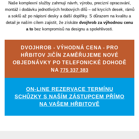
Naše komplexní služby zahrnují návrh, výrobu, precizní opracování,
montáž i dodávku jednotlivých hrobových dílů – od krycích desek, rámů
a soklů až po nápisní desky a další doplňky. S důrazem na kvalitu a
detail je naším cílem zajistit, že získáte
dvojhrob za výhodnou cenu
a to
bez kompromisů na designu a spolehlivosti.
DVOJHROB - VÝHODNÁ CENA - PRO
HŘBITOV JIČÍN ZAMĚŘUJEME NOVÉ
OBJEDNÁVKY PO TELEFONICKÉ DOHODĚ
NA
775 337 383
ON-LINE REZERVACE TERMÍNU
SCHŮZKY S NAŠÍM ZÁSTUPCEM PŘÍMO
NA VAŠEM HŘBITOVĚ