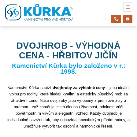
DVOJHROB - VÝHODNÁ
CENA - HŘBITOV JIČÍN
Kamenictví Kůrka bylo založeno v r.:
1998.
Kamenictví Kůrka nabízí
dvojhroby za výhodné ceny
– jsou ideální
volbu pro rodiny, které hledají kvalitní a esteticky působivý hrob za
atraktivní cenu. Naše dvojhroby jsou vyrobeny z prémiové žuly a
mramoru, což zaručuje jejich dlouhou životnost, odolnost vůči
povětrnostním vlivům a elegantní vzhled. Každý dvojhrob je
individuálně navržen tak, aby odpovídal specifickým přáním rodiny, a
umožňuje vytvořit tak osobní a harmonické řešení.