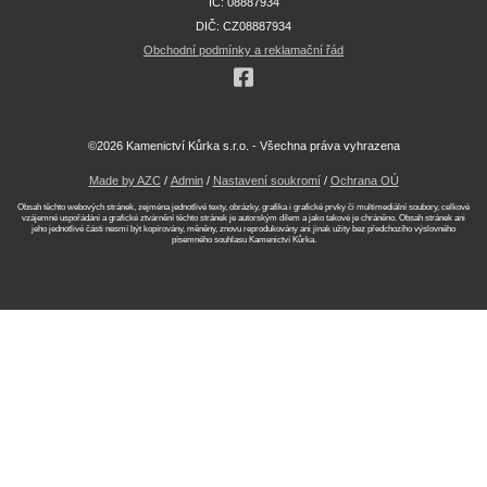
IČ: 08887934
DIČ: CZ08887934
Obchodní podmínky a reklamační řád
©2026 Kamenictví Kůrka s.r.o. - Všechna práva vyhrazena
Made by AZC
/
Admin
/
Nastavení soukromí
/
Ochrana OÚ
Obsah těchto webových stránek, zejména jednotlivé texty, obrázky, grafika i grafické prvky či multimediální soubory, celkové
vzájemné uspořádání a grafické ztvárnění těchto stránek je autorským dílem a jako takové je chráněno. Obsah stránek ani
jeho jednotlivé části nesmí být kopírovány, měněny, znovu reprodukovány ani jinak užity bez předchozího výslovného
písemného souhlasu Kamenictví Kůrka.