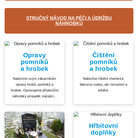
STRUČNÝ NÁVOD NA PÉČI A ÚDRŽBU
NÁHROBKŮ
Opravy
Čištění
pomníků
pomníků
a hrobek
a hrobek
Nabízíme svým zákazníkům
Nabízíme čištění chemické,
opravy hrobů, pomínků a
tlakovou vodou, ale i broušení a
hrobek. Opravujeme především
leštění.
náhrobky propadlé, kácející...
Hřbitovní
doplňky