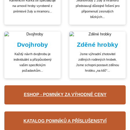
Kamenictví Kůrka se specializuje
Jednohroby z žuly a mramoru
na urnové hroby vyrobené z
představují důstojné řešení pro
prémiové žuly a mramoru...
připomenutí zesnulých
blízkých...
Dvojhroby
Zděné hrobky
Každý návrh dvojhrobu je
Jsme výhradní zhotovitel
individuální a přizpůsobený
zděných rodinných hrobek.
vašim specifickým
Jsme schopni postavit zděnou
požadavkům...
hrobku „na klíč“...
ESHOP - POMNÍKY ZA VÝHODNÉ CENY
KATALOG POMNÍKŮ A PŘÍSLUŠENSTVÍ