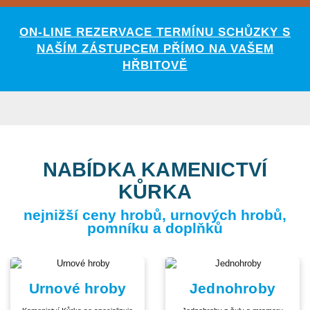
ON-LINE REZERVACE TERMÍNU SCHŮZKY S
NAŠÍM ZÁSTUPCEM PŘÍMO NA VAŠEM
HŘBITOVĚ
NABÍDKA KAMENICTVÍ
KŮRKA
nejnižší ceny hrobů, urnových hrobů,
pomníku a doplňků
Urnové hroby
Jednohroby