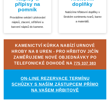
přípisy na
doplňky
pomník
Nabízíme hřbitovní doplňky v
širokém sortimentu tvarů, barev
Provádíme sekání i pískování
a materiálů.
nápisů, zlacení, stříbření a
barvení nápisů do kamene.
KAMENICTVÍ KŮRKA NABÍZÍ URNOVÉ
HROBY NA 8 UREN - PRO HŘBITOV JIČÍN
ZAMĚŘUJEME NOVÉ OBJEDNÁVKY PO
TELEFONICKÉ DOHODĚ NA
775 337 383
ON-LINE REZERVACE TERMÍNU
SCHŮZKY S NAŠÍM ZÁSTUPCEM PŘÍMO
NA VAŠEM HŘBITOVĚ