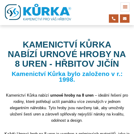
KAMENICTVÍ KŮRKA
NABÍZÍ URNOVÉ HROBY NA
8 UREN - HŘBITOV JIČÍN
Kamenictví Kůrka bylo založeno v r.:
1998.
Kamenictví Kůrka nabízí
urnové hroby na 8 uren
– ideální řešení pro
rodiny, které potřebují uctít památku více zesnulých v jednom
elegantním náhrobku. Tyto hroby jsou navrženy tak, aby umožnily
uložení šesti uren a zároveň splňovaly nejvyšší nároky na kvalitu,
odolnost a design.
Každý Urnový hrob na 8 uren je vyroben z prémiových materiálů, jako je