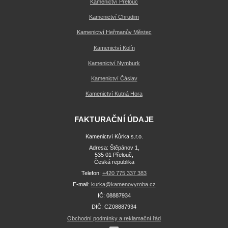
Kamenictví Přelouč
Kamenictví Chrudim
Kamenictví Heřmanův Městec
Kamenictví Kolín
Kamenictví Nymburk
Kamenictví Čáslav
Kamenictví Kutná Hora
FAKTURAČNÍ ÚDAJE
Kamenictví Kůrka s.r.o.
Adresa: Štěpánov 1,
535 01 Přelouč,
Česká republika
Telefon:
+420 775 337 383
E-mail:
kurka@kamenovyroba.cz
IČ: 08887934
DIČ: CZ08887934
Obchodní podmínky a reklamační řád