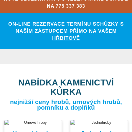
NA
775 337 383
ON-LINE REZERVACE TERMÍNU SCHŮZKY S
NAŠÍM ZÁSTUPCEM PŘÍMO NA VAŠEM
HŘBITOVĚ
NABÍDKA KAMENICTVÍ
KŮRKA
nejnižší ceny hrobů, urnových hrobů,
pomníku a doplňků