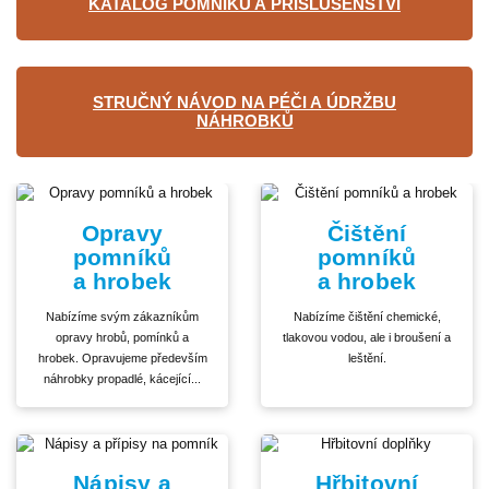
KATALOG POMNÍKŮ A PŘÍSLUŠENSTVÍ
STRUČNÝ NÁVOD NA PÉČI A ÚDRŽBU
NÁHROBKŮ
Opravy
Čištění
pomníků
pomníků
a hrobek
a hrobek
Nabízíme svým zákazníkům
Nabízíme čištění chemické,
opravy hrobů, pomínků a
tlakovou vodou, ale i broušení a
hrobek. Opravujeme především
leštění.
náhrobky propadlé, kácející...
Nápisy a
Hřbitovní