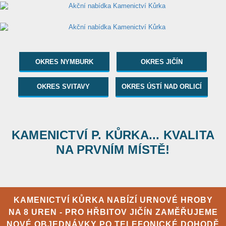
OKRES NYMBURK
OKRES JIČÍN
OKRES SVITAVY
OKRES ÚSTÍ NAD ORLICÍ
KAMENICTVÍ P. KŮRKA... KVALITA
NA PRVNÍM MÍSTĚ!
KAMENICTVÍ KŮRKA NABÍZÍ URNOVÉ HROBY
NA 8 UREN - PRO HŘBITOV JIČÍN ZAMĚŘUJEME
NOVÉ OBJEDNÁVKY PO TELEFONICKÉ DOHODĚ