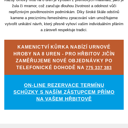
žula či mramor, což zaručuje dlouhou životnost a odolnost vůči
nepříznivým povětrnostním podmínkám. Díky široké škále odstínů
kamene a preciznímu řemeslnému zpracování vám umožňujeme
vytvořit unikátní návrh, který přesně vyhoví vašim individuálním přáním
a zároveň respektuje tradici.
KAMENICTVÍ KŮRKA NABÍZÍ URNOVÉ
HROBY NA 8 UREN - PRO HŘBITOV JIČÍN
ZAMĚŘUJEME NOVÉ OBJEDNÁVKY PO
TELEFONICKÉ DOHODĚ NA
775 337 383
ON-LINE REZERVACE TERMÍNU
SCHŮZKY S NAŠÍM ZÁSTUPCEM PŘÍMO
NA VAŠEM HŘBITOVĚ