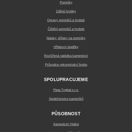
Pomníky
Zděné hrobky
Opravy pomníků a hrobek
Čištění pomníků a hrobek
Nápisy, přípisy na pomníky
Hřbitovní doplňky
Rozšířená nabídka kamenictví
Průvodce rekonstrukcí hrobu
SPOLUPRACUJEME
Pieta Trejbal s.r.o.
Společenstvo kameníků
PŮSOBNOST
Kamenictví Holice