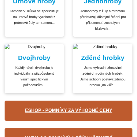
Urnové hroby
Jednohroby
Kamenictví Kůrka se specializuje
Jednohroby z žuly a mramoru
na urnové hroby vyrobené z
představují důstojné řešení pro
prémiové žuly a mramoru...
připomenutí zesnulých
blízkých...
Dvojhroby
Zděné hrobky
Každý návrh dvojhrobu je
Jsme výhradní zhotovitel
individuální a přizpůsobený
zděných rodinných hrobek.
vašim specifickým
Jsme schopni postavit zděnou
požadavkům...
hrobku „na klíč“...
ESHOP - POMNÍKY ZA VÝHODNÉ CENY