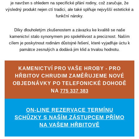
je navržen s ohledem na specifické přání rodiny, což zaručuje, že
výsledný produkt nejen ctí tradici, ale také splňuje nejvyšší estetické a
funkční nároky.
Díky dlouholetým zkušenostem a závazku ke kvalitě se naše
kamenictví stalo synonymem pro spolehlivost a preciznost. Naším
cílem je poskytnout rodinám důstojné řešení, které vyjadřuje úctu k
památce zesnulých a dodává jim klid a trvalou hodnotu.
KAMENICTVÍ PRO VAŠE HROBY - PRO
HŘBITOV CHRUDIM ZAMĚŘUJEME NOVÉ
OBJEDNÁVKY PO TELEFONICKÉ DOHODĚ
NA
775 337 383
ON-LINE REZERVACE TERMÍNU
SCHŮZKY S NAŠÍM ZÁSTUPCEM PŘÍMO
NA VAŠEM HŘBITOVĚ