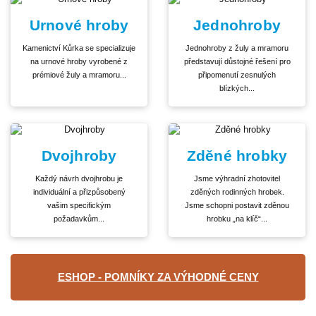
Urnové hroby
Jednohroby
Kamenictví Kůrka se specializuje
Jednohroby z žuly a mramoru
na urnové hroby vyrobené z
představují důstojné řešení pro
prémiové žuly a mramoru...
připomenutí zesnulých
blízkých...
Dvojhroby
Zděné hrobky
Každý návrh dvojhrobu je
Jsme výhradní zhotovitel
individuální a přizpůsobený
zděných rodinných hrobek.
vašim specifickým
Jsme schopni postavit zděnou
požadavkům...
hrobku „na klíč“...
ESHOP - POMNÍKY ZA VÝHODNÉ CENY