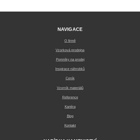
NAVIGACE
O firmě
Vzorková prodejna
Pomníky na prodej
Inspirace náhrobků
Ceník
Vzorník materiálů
Reference
Kariéra
Blog
Kontakt