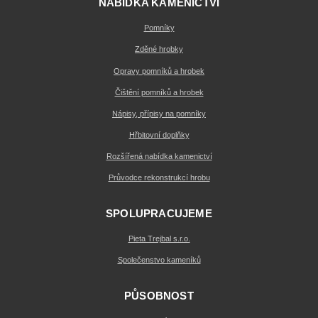
NABÍDKA KAMENICTVÍ
Pomníky
Zděné hrobky
Opravy pomníků a hrobek
Čištění pomníků a hrobek
Nápisy, přípisy na pomníky
Hřbitovní doplňky
Rozšířená nabídka kamenictví
Průvodce rekonstrukcí hrobu
SPOLUPRACUJEME
Pieta Trejbal s.r.o.
Společenstvo kameníků
PŮSOBNOST