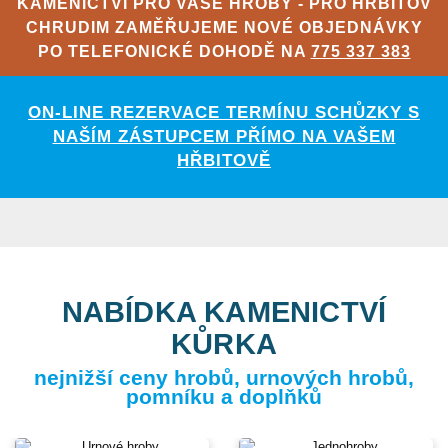
KAMENICTVÍ PRO VAŠE HROBY - PRO HŘBITOV
CHRUDIM ZAMĚŘUJEME NOVÉ OBJEDNÁVKY
PO TELEFONICKÉ DOHODĚ NA
775 337 383
ON-LINE REZERVACE TERMÍNU SCHŮZKY S
NAŠÍM ZÁSTUPCEM PŘÍMO NA VAŠEM
HŘBITOVĚ
NABÍDKA KAMENICTVÍ
KŮRKA
nejnižší ceny hrobů, urnových hrobů,
pomníku a doplňků