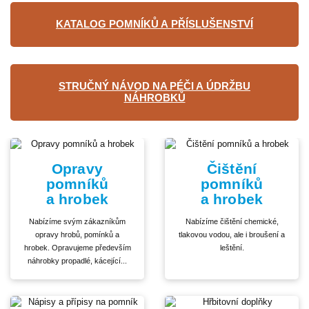
KATALOG POMNÍKŮ A PŘÍSLUŠENSTVÍ
STRUČNÝ NÁVOD NA PÉČI A ÚDRŽBU
NÁHROBKŮ
Opravy
Čištění
pomníků
pomníků
a hrobek
a hrobek
Nabízíme svým zákazníkům
Nabízíme čištění chemické,
opravy hrobů, pomínků a
tlakovou vodou, ale i broušení a
hrobek. Opravujeme především
leštění.
náhrobky propadlé, kácející...