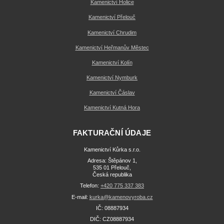
Kamenictví Holice
Kamenictví Přelouč
Kamenictví Chrudim
Kamenictví Heřmanův Městec
Kamenictví Kolín
Kamenictví Nymburk
Kamenictví Čáslav
Kamenictví Kutná Hora
FAKTURAČNÍ ÚDAJE
Kamenictví Kůrka s.r.o.
Adresa: Štěpánov 1,
535 01 Přelouč,
Česká republika
Telefon:
+420 775 337 383
E-mail:
kurka@kamenovyroba.cz
IČ: 08887934
DIČ: CZ08887934