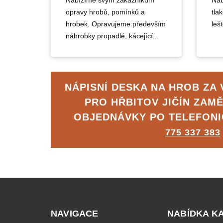
Nabízíme svým zákazníkům
Nab
opravy hrobů, pomínků a
tla
hrobek. Opravujeme především
lešt
náhrobky propadlé, kácející...
NÁPISNÍ DESKA NA HROB ZA
PRO HŘBITOV JIČÍN ZAM
OBJEDNÁVKY PO TELEFON
775 337 383
NAVIGACE
NABÍDKA K