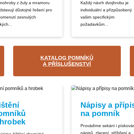
nohroby z žuly a mramoru
Každý návrh dvojhrobu je
dstavují důstojné řešení pro
individuální a přizpůsobený
pomenutí zesnulých
vašim specifickým
kých...
požadavkům...
KATALOG POMNÍKŮ
A PŘÍSLUŠENSTVÍ
ištění
Nápisy a přípi
omníků
na pomník
 hrobek
Provádíme sekání i písková
nápisů, zlacení, stříbření a