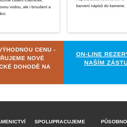
ízíme čištění chemické,
barvení nápisů do kamene.
kovou vodou, ale i broušení a
ění.
 VÝHODNOU CENU -
ON-LINE REZER
ĚŘUJEME NOVÉ
NAŠÍM ZÁST
ICKÉ DOHODĚ NA
AMENICTVÍ
SPOLUPRACUJEME
PŮSOBNO