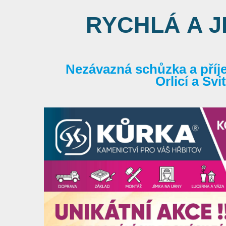
RYCHLÁ A 
Nezávazná schůzka a příj
Orlicí a Sv