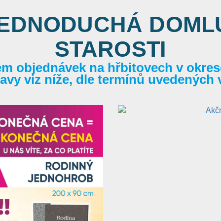
JEDNODUCHÁ DOMLU
STAROSTI
em objednávek na hřbitovech v okrese
itavy viz níže, dle termínů uvedených 