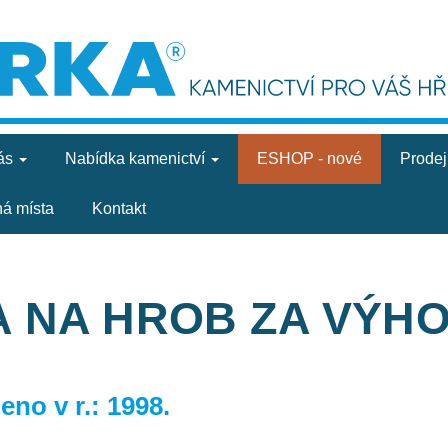
ás
Nabídka
kamenictví
ESHOP - nové
Prode
ná místa
Kontakt
A NA HROB ZA VÝH
no v r.: 1998.