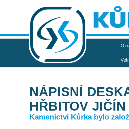
O n
Vol
NÁPISNÍ DESK
HŘBITOV JIČÍN
Kamenictví Kůrka bylo založe