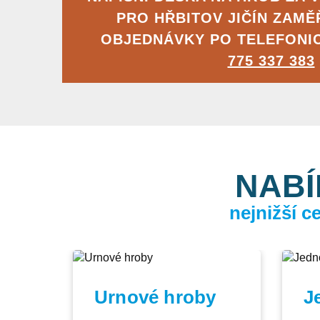
PRO HŘBITOV JIČÍN ZAM
OBJEDNÁVKY PO TELEFONI
775 337 383
NABÍ
nejnižší 
Urnové hroby
J