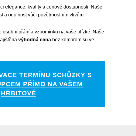
naci elegance, kvality a cenové dostupnosti. Naše
st a odolnost vůči povětrnostním vlivům.
je osobní přání a vzpomínku na vaše blízké. Naše
zajištěna
výhodná cena
bez kompromisu ve
VACE TERMÍNU SCHŮZKY S
UPCEM PŘÍMO NA VAŠEM
HŘBITOVĚ