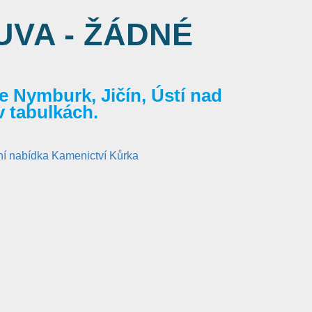
VA - ŽÁDNÉ
 Nymburk, Jičín, Ústí nad
v tabulkách.