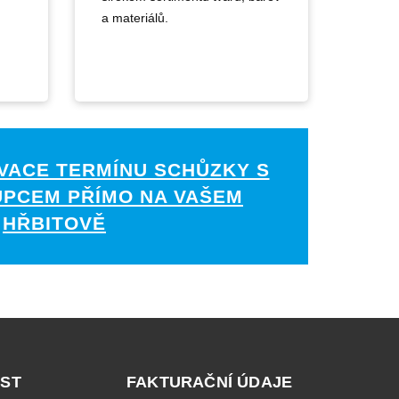
a materiálů.
VACE TERMÍNU SCHŮZKY S
UPCEM PŘÍMO NA VAŠEM
HŘBITOVĚ
ST
FAKTURAČNÍ ÚDAJE