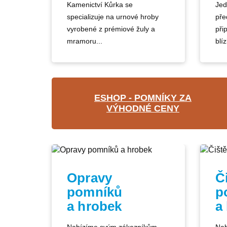
Kamenictví Kůrka se
Jed
specializuje na urnové hroby
pře
vyrobené z prémiové žuly a
při
mramoru...
blíz
ESHOP - POMNÍKY ZA
VÝHODNÉ CENY
Opravy
Č
pomníků
p
a hrobek
a