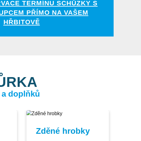
RVACE TERMÍNU SCHŮZKY S
UPCEM PŘÍMO NA VAŠEM
HŘBITOVĚ
KŮRKA
 a doplňků
Zděné hrobky