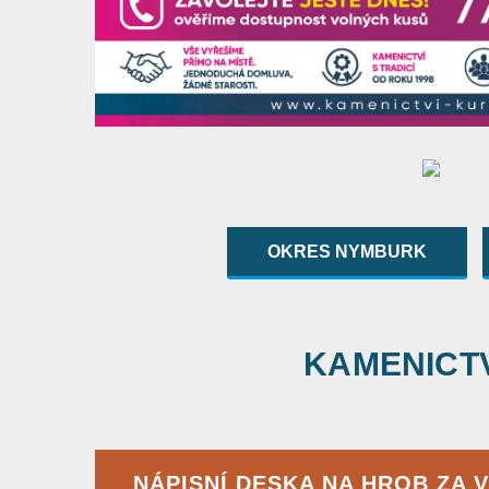
OKRES NYMBURK
KAMENICTVÍ
NÁPISNÍ DESKA NA HROB ZA 