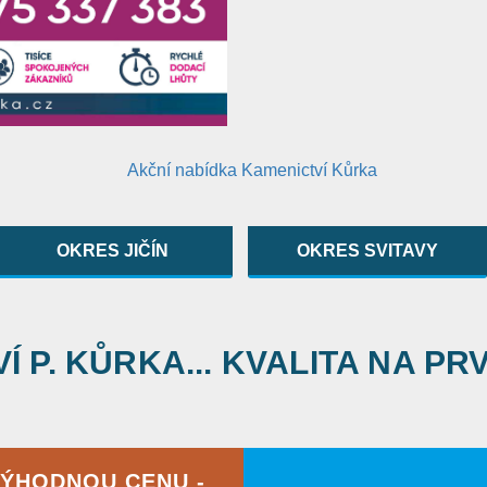
OKRES JIČÍN
OKRES SVITAVY
 P. KŮRKA... KVALITA NA PR
VÝHODNOU CENU -