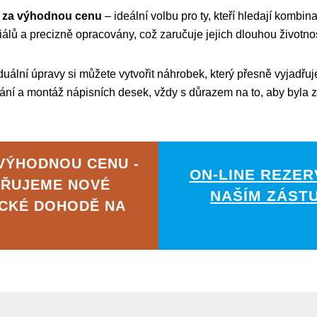
b za výhodnou cenu
– ideální volbu pro ty, kteří hledají kombi
iálů a precizně opracovány, což zaručuje jejich dlouhou životno
uální úpravy si můžete vytvořit náhrobek, který přesně vyjadřu
vání a montáž nápisních desek, vždy s důrazem na to, aby byla 
 VÝHODNOU CENU -
ON-LINE REZER
ĚŘUJEME NOVÉ
NAŠÍM ZÁST
ICKÉ DOHODĚ NA