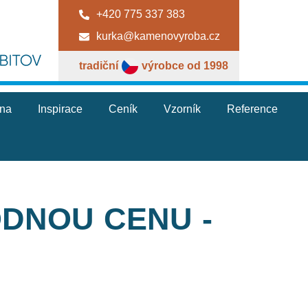
+420 775 337 383
kurka@kamenovyroba.cz
tradiční
výrobce od 1998
jna
Inspirace
Ceník
Vzorník
Reference
ODNOU CENU -