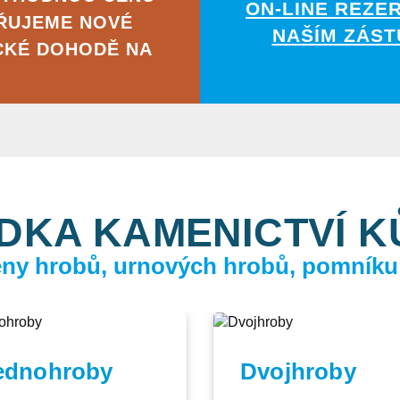
ON-LINE REZE
ĚŘUJEME NOVÉ
NAŠÍM ZÁST
CKÉ DOHODĚ NA
DKA KAMENICTVÍ 
ceny hrobů, urnových hrobů, pomníku
ednohroby
Dvojhroby