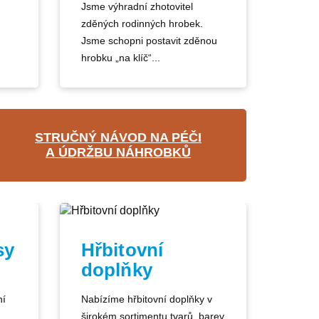
Jsme výhradní zhotovitel
zděných rodinných hrobek.
Jsme schopni postavit zděnou
hrobku „na klíč“...
STRUČNÝ NÁVOD NA PÉČI
A ÚDRŽBU NÁHROBKŮ
sy
Hřbitovní
doplňky
ní
Nabízíme hřbitovní doplňky v
širokém sortimentu tvarů, barev