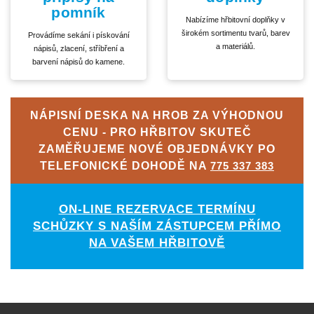
pomník
Nabízíme hřbitovní doplňky v
širokém sortimentu tvarů, barev
Provádíme sekání i pískování
a materiálů.
nápisů, zlacení, stříbření a
barvení nápisů do kamene.
NÁPISNÍ DESKA NA HROB ZA VÝHODNOU
CENU - PRO HŘBITOV SKUTEČ
ZAMĚŘUJEME NOVÉ OBJEDNÁVKY PO
TELEFONICKÉ DOHODĚ NA
775 337 383
ON-LINE REZERVACE TERMÍNU
SCHŮZKY S NAŠÍM ZÁSTUPCEM PŘÍMO
NA VAŠEM HŘBITOVĚ