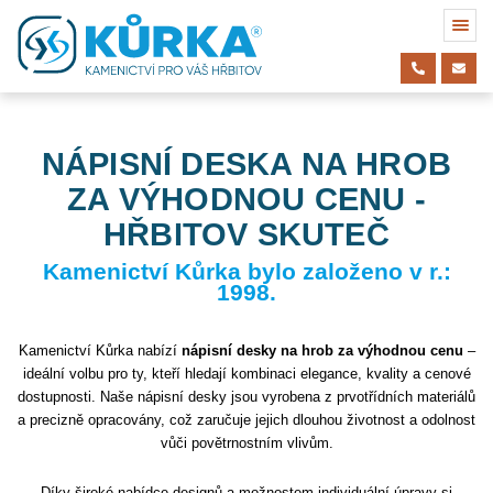
NÁPISNÍ DESKA NA HROB
ZA VÝHODNOU CENU -
HŘBITOV SKUTEČ
Kamenictví Kůrka bylo založeno v r.:
1998.
Kamenictví Kůrka nabízí
nápisní desky na hrob za výhodnou cenu
–
ideální volbu pro ty, kteří hledají kombinaci elegance, kvality a cenové
dostupnosti. Naše nápisní desky jsou vyrobena z prvotřídních materiálů
a precizně opracovány, což zaručuje jejich dlouhou životnost a odolnost
vůči povětrnostním vlivům.
Díky široké nabídce designů a možnostem individuální úpravy si