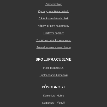
Zděné hrobky
Opravy pomníků a hrobek
Čištění pomníků a hrobek
Nápisy, přípisy na pomníky
Hřbitovní doplňky
Rozšířená nabídka kamenictví
Průvodce rekonstrukcí hrobu
SPOLUPRACUJEME
Pieta Trejbal s.r.o.
Společenstvo kameníků
PŮSOBNOST
Kamenictví Holice
Kamenictví Přelouč