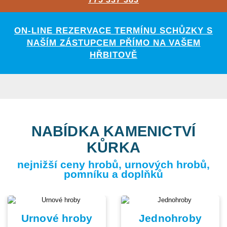
ON-LINE REZERVACE TERMÍNU SCHŮZKY S
NAŠÍM ZÁSTUPCEM PŘÍMO NA VAŠEM
HŘBITOVĚ
NABÍDKA KAMENICTVÍ
KŮRKA
nejnižší ceny hrobů, urnových hrobů,
pomníku a doplňků
Urnové hroby
Jednohroby