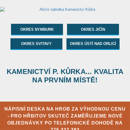
OKRES NYMBURK
OKRES JIČÍN
OKRES SVITAVY
OKRES ÚSTÍ NAD ORLICÍ
KAMENICTVÍ P. KŮRKA... KVALITA
NA PRVNÍM MÍSTĚ!
NÁPISNÍ DESKA NA HROB ZA VÝHODNOU CENU
- PRO HŘBITOV SKUTEČ ZAMĚŘUJEME NOVÉ
OBJEDNÁVKY PO TELEFONICKÉ DOHODĚ NA
775 337 383