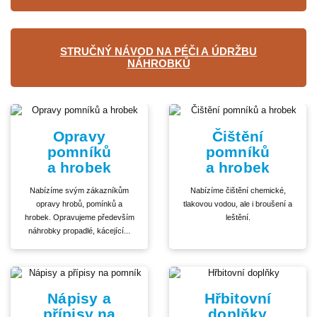
STRUČNÝ NÁVOD NA PÉČI A ÚDRŽBU
NÁHROBKŮ
Opravy
Čištění
pomníků
pomníků
a hrobek
a hrobek
Nabízíme svým zákazníkům
Nabízíme čištění chemické,
opravy hrobů, pomínků a
tlakovou vodou, ale i broušení a
hrobek. Opravujeme především
leštění.
náhrobky propadlé, kácející...
Nápisy a
Hřbitovní
přípisy na
doplňky