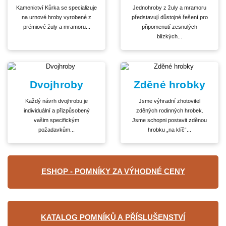
Kamenictví Kůrka se specializuje
Jednohroby z žuly a mramoru
na urnové hroby vyrobené z
představují důstojné řešení pro
prémiové žuly a mramoru...
připomenutí zesnulých
blízkých...
Dvojhroby
Zděné hrobky
Každý návrh dvojhrobu je
Jsme výhradní zhotovitel
individuální a přizpůsobený
zděných rodinných hrobek.
vašim specifickým
Jsme schopni postavit zděnou
požadavkům...
hrobku „na klíč“...
ESHOP - POMNÍKY ZA VÝHODNÉ CENY
KATALOG POMNÍKŮ A PŘÍSLUŠENSTVÍ