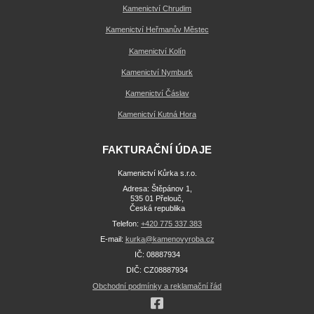
Kamenictví Chrudim
Kamenictví Heřmanův Městec
Kamenictví Kolín
Kamenictví Nymburk
Kamenictví Čáslav
Kamenictví Kutná Hora
FAKTURAČNÍ ÚDAJE
Kamenictví Kůrka s.r.o.
Adresa: Štěpánov 1,
535 01 Přelouč,
Česká republika
Telefon:
+420 775 337 383
E-mail:
kurka@kamenovyroba.cz
IČ: 08887934
DIČ: CZ08887934
Obchodní podmínky a reklamační řád