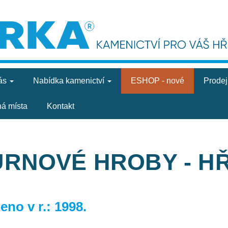
ás
Nabídka
kamenictví
ESHOP - nové
Prode
ná místa
Kontakt
URNOVÉ HROBY - H
no v r.: 1998.