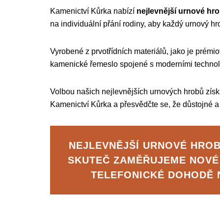
Kamenictví Kůrka nabízí
nejlevnější urnové hr
na individuální přání rodiny, aby každý urnový h
Vyrobené z prvotřídních materiálů, jako je prémi
kamenické řemeslo spojené s moderními techn
Volbou našich nejlevnějších urnových hrobů získá
Kamenictví Kůrka a přesvědčte se, že důstojné a 
NEJLEVNĚJŠÍ URNOVÉ HROB
SKUTEČ ZAMĚŘUJEME NOVÉ
TELEFONICKÉ DOHODĚ