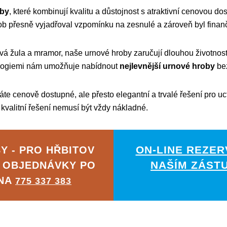
oby
, které kombinují kvalitu a důstojnost s atraktivní cenovou 
rob přesně vyjadřoval vzpomínku na zesnulé a zároveň byl finanč
ová žula a mramor, naše urnové hroby zaručují dlouhou životnost
ologiemi nám umožňuje nabídnout
nejlevnější urnové hroby
bez
te cenově dostupné, ale přesto elegantní a trvalé řešení pro u
kvalitní řešení nemusí být vždy nákladné.
ON-LINE REZER
Y - PRO HŘBITOV
NAŠÍM ZÁST
 OBJEDNÁVKY PO
 NA
775 337 383