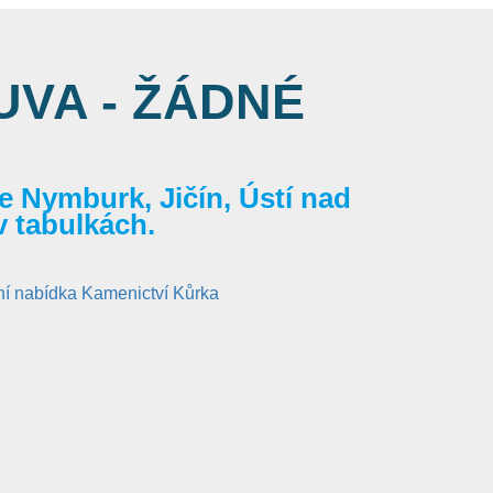
VA - ŽÁDNÉ
 Nymburk, Jičín, Ústí nad
v tabulkách.