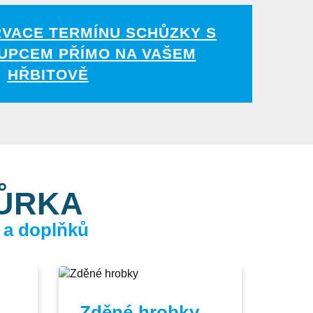
RVACE TERMÍNU SCHŮZKY S
UPCEM PŘÍMO NA VAŠEM
HŘBITOVĚ
KŮRKA
 a doplňků
Zděné hrobky