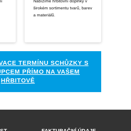
ní
Nabízíme hřbitovní doplňky v
širokém sortimentu tvarů, barev
a materiálů.
VACE TERMÍNU SCHŮZKY S
UPCEM PŘÍMO NA VAŠEM
HŘBITOVĚ
ST
FAKTURAČNÍ ÚDAJE