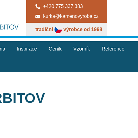
+420 775 337 383
kurka@kamenovyroba.cz
tradiční
výrobce od 1998
jna
Inspirace
Ceník
Vzorník
Reference
ŘBITOV