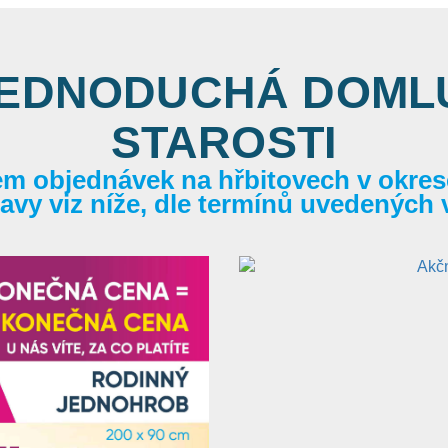
JEDNODUCHÁ DOMLU
STAROSTI
em objednávek na hřbitovech v okrese
itavy viz níže, dle termínů uvedených 