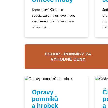
Kamenictví Kůrka se
Jed
specializuje na urnové hroby
pře
vyrobené z prémiové žuly a
při
mramoru...
blíz
ESHOP - POMNÍKY ZA
VÝHODNÉ CENY
Opravy
Č
pomníků
p
a hrobek
a