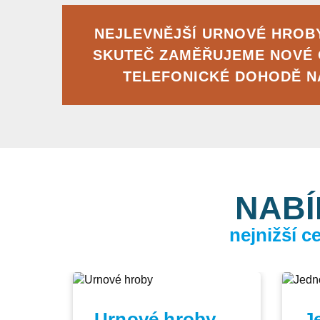
NEJLEVNĚJŠÍ URNOVÉ HROBY
SKUTEČ ZAMĚŘUJEME NOVÉ
TELEFONICKÉ DOHODĚ 
NABÍ
nejnižší 
Urnové hroby
J