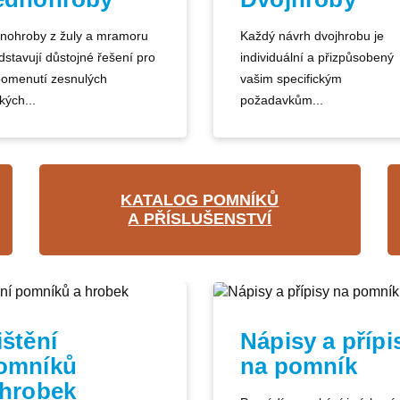
nohroby z žuly a mramoru
Každý návrh dvojhrobu je
dstavují důstojné řešení pro
individuální a přizpůsobený
pomenutí zesnulých
vašim specifickým
kých...
požadavkům...
KATALOG POMNÍKŮ
A PŘÍSLUŠENSTVÍ
ištění
Nápisy a přípi
omníků
na pomník
 hrobek