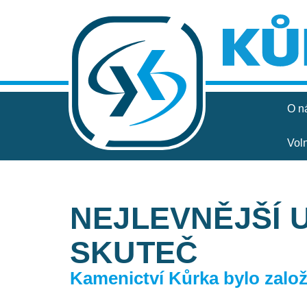
O n
Vol
NEJLEVNĚJŠÍ 
SKUTEČ
Kamenictví Kůrka bylo založe