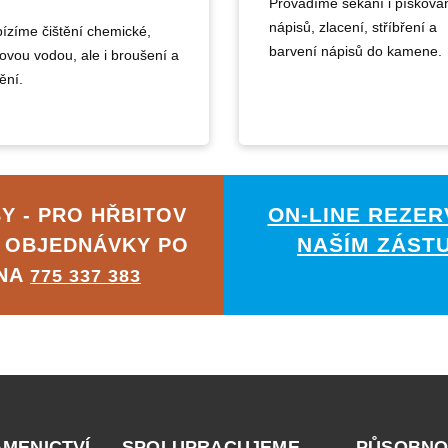
Provádíme sekání i písková
nápisů, zlacení, stříbření a
ízíme čištění chemické,
barvení nápisů do kamene.
kovou vodou, ale i broušení a
ění.
ON-LINE REZER
Y - PRO HŘBITOV
NAŠÍM ZÁST
 OBJEDNÁVKY PO
 NA
775 337 383
AMENICTVÍ
SPOLUPRACUJEME
PŮSOBNO