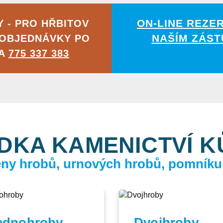
ON-LINE REZE
 - PRO HŘBITOV
NAŠÍM ZÁST
 OBJEDNÁVKY PO
NA
775 337 383
DKA KAMENICTVÍ 
ceny hrobů, urnových hrobů, pomníku
ednohroby
Dvojhroby