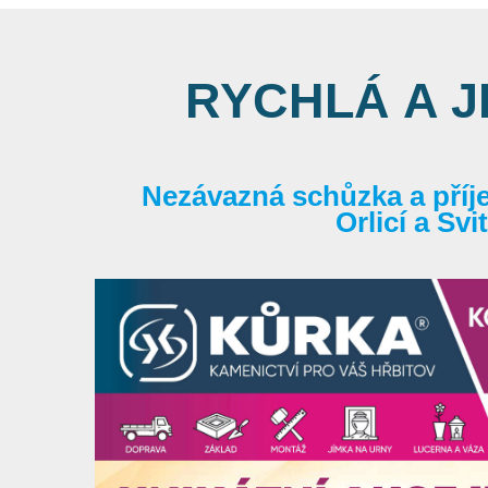
RYCHLÁ A 
Nezávazná schůzka a příj
Orlicí a Sv