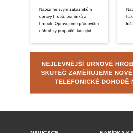
Nabízíme svým zákazníkům
Nab
opravy hrobů, pomínků a
tla
hrobek. Opravujeme především
lešt
náhrobky propadlé, kácející...
NEJLEVNĚJŠÍ URNOVÉ HROB
SKUTEČ ZAMĚŘUJEME NOVÉ
TELEFONICKÉ DOHODĚ
NAVIGACE
NABÍDKA K