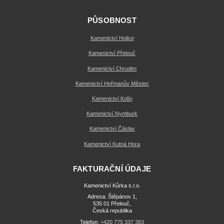
PŮSOBNOST
Kamenictví Holice
Kamenictví Přelouč
Kamenictví Chrudim
Kamenictví Heřmanův Městec
Kamenictví Kolín
Kamenictví Nymburk
Kamenictví Čáslav
Kamenictví Kutná Hora
FAKTURAČNÍ ÚDAJE
Kamenictví Kůrka s.r.o.
Adresa: Štěpánov 1,
535 01 Přelouč,
Česká republika
Telefon:
+420 775 337 383