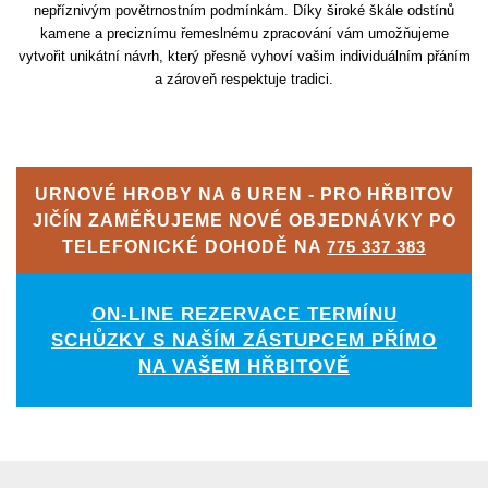
nepříznivým povětrnostním podmínkám. Díky široké škále odstínů
kamene a preciznímu řemeslnému zpracování vám umožňujeme
vytvořit unikátní návrh, který přesně vyhoví vašim individuálním přáním
a zároveň respektuje tradici.
URNOVÉ HROBY NA 6 UREN - PRO HŘBITOV
JIČÍN ZAMĚŘUJEME NOVÉ OBJEDNÁVKY PO
TELEFONICKÉ DOHODĚ NA
775 337 383
ON-LINE REZERVACE TERMÍNU
SCHŮZKY S NAŠÍM ZÁSTUPCEM PŘÍMO
NA VAŠEM HŘBITOVĚ