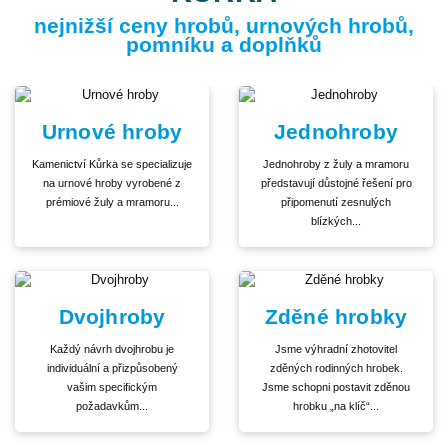
nejnižší ceny hrobů, urnových hrobů,
pomníku a doplňků
Urnové hroby
Jednohroby
Kamenictví Kůrka se specializuje
Jednohroby z žuly a mramoru
na urnové hroby vyrobené z
představují důstojné řešení pro
prémiové žuly a mramoru...
připomenutí zesnulých
blízkých...
Dvojhroby
Zděné hrobky
Každý návrh dvojhrobu je
Jsme výhradní zhotovitel
individuální a přizpůsobený
zděných rodinných hrobek.
vašim specifickým
Jsme schopni postavit zděnou
požadavkům...
hrobku „na klíč“...