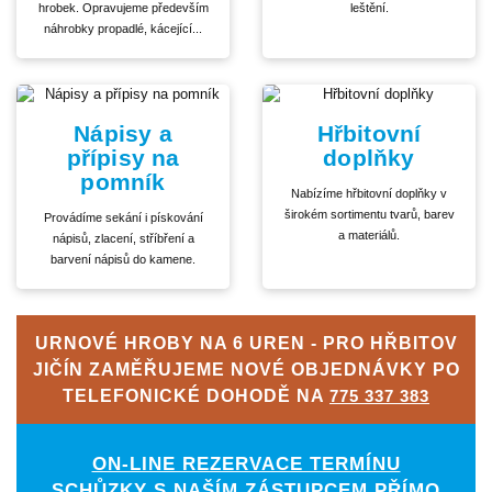
hrobek. Opravujeme především
leštění.
náhrobky propadlé, kácející...
Nápisy a
Hřbitovní
přípisy na
doplňky
pomník
Nabízíme hřbitovní doplňky v
širokém sortimentu tvarů, barev
Provádíme sekání i pískování
a materiálů.
nápisů, zlacení, stříbření a
barvení nápisů do kamene.
URNOVÉ HROBY NA 6 UREN - PRO HŘBITOV
JIČÍN ZAMĚŘUJEME NOVÉ OBJEDNÁVKY PO
TELEFONICKÉ DOHODĚ NA
775 337 383
ON-LINE REZERVACE TERMÍNU
SCHŮZKY S NAŠÍM ZÁSTUPCEM PŘÍMO