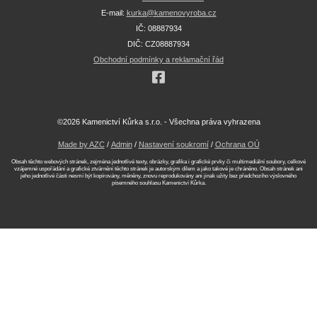
E-mail:
kurka@kamenovyroba.cz
IČ: 08887934
DIČ: CZ08887934
Obchodní podmínky a reklamační řád
©2026 Kamenictví Kůrka s.r.o. - Všechna práva vyhrazena
Made by AZC
/
Admin
/
Nastavení soukromí
/
Ochrana OÚ
Obsah těchto webových stránek, zejména jednotlivé texty, obrázky, grafika i grafické prvky či multimediální soubory, celkové
vzájemné uspořádání a grafické ztvárnění těchto stránek je autorským dílem a jako takové je chráněno. Obsah stránek ani
jeho jednotlivé části nesmí být kopírovány, měněny, znovu reprodukovány ani jinak užity bez předchozího výslovného
písemného souhlasu Kamenictví Kůrka.