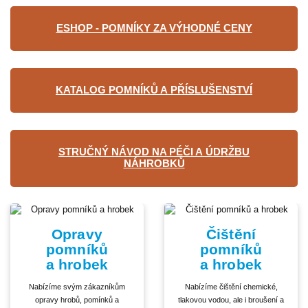
ESHOP - POMNÍKY ZA VÝHODNÉ CENY
KATALOG POMNÍKŮ A PŘÍSLUŠENSTVÍ
STRUČNÝ NÁVOD NA PÉČI A ÚDRŽBU
NÁHROBKŮ
Opravy
Čištění
pomníků
pomníků
a hrobek
a hrobek
Nabízíme svým zákazníkům
Nabízíme čištění chemické,
opravy hrobů, pomínků a
tlakovou vodou, ale i broušení a