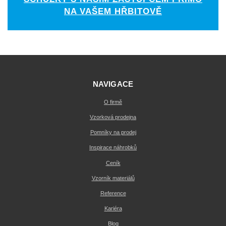
NA VAŠEM HŘBITOVĚ
NAVIGACE
O firmě
Vzorková prodejna
Pomníky na prodej
Inspirace náhrobků
Ceník
Vzorník materiálů
Reference
Kariéra
Blog