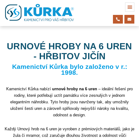
URNOVÉ HROBY NA 6 UREN
- HŘBITOV JIČÍN
Kamenictví Kůrka bylo založeno v r.:
1998.
Kamenictví Kůrka nabízí
urnové hroby na 6 uren
– ideální řešení pro
rodiny, které potřebují uctít památku více zesnulých v jednom
elegantním náhrobku. Tyto hroby jsou navrženy tak, aby umožnily
uložení šesti uren a zároveň splňovaly nejvyšší nároky na kvalitu,
odolnost a design.
Každý Urnový hrob na 6 uren je vyroben z prémiových materiálů, jako je
žula či mramor, což zaručuje dlouhou životnost a odolnost vůči