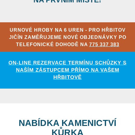
URNOVÉ HROBY NA 6 UREN - PRO HŘBITOV
JIČÍN ZAMĚŘUJEME NOVÉ OBJEDNÁVKY PO
TELEFONICKÉ DOHODĚ NA
775 337 383
ON-LINE REZERVACE TERMÍNU SCHŮZKY S
NAŠÍM ZÁSTUPCEM PŘÍMO NA VAŠEM
HŘBITOVĚ
NABÍDKA KAMENICTVÍ
KŮRKA