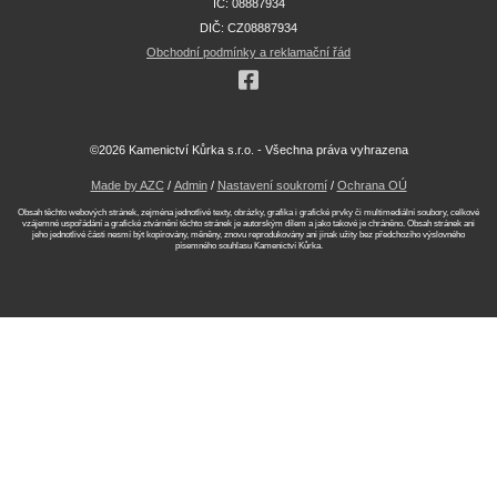
IČ: 08887934
DIČ: CZ08887934
Obchodní podmínky a reklamační řád
©2026 Kamenictví Kůrka s.r.o. - Všechna práva vyhrazena
Made by AZC
/
Admin
/
Nastavení soukromí
/
Ochrana OÚ
Obsah těchto webových stránek, zejména jednotlivé texty, obrázky, grafika i grafické prvky či multimediální soubory, celkové
vzájemné uspořádání a grafické ztvárnění těchto stránek je autorským dílem a jako takové je chráněno. Obsah stránek ani
jeho jednotlivé části nesmí být kopírovány, měněny, znovu reprodukovány ani jinak užity bez předchozího výslovného
písemného souhlasu Kamenictví Kůrka.