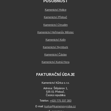
PŮSOBNOST
Kamenictví Holice
Kamenictví Přelouč
Kamenictví Chrudim
Kamenictví Heřmanův Městec
Kamenictví Kolín
Kamenictví Nymburk
Kamenictví Čáslav
Kamenictví Kutná Hora
FAKTURAČNÍ ÚDAJE
Kamenictví Kůrka s.r.o.
Adresa: Štěpánov 1,
535 01 Přelouč,
Česká republika
Telefon:
+420 775 337 383
E-mail:
kurka@kamenovyroba.cz