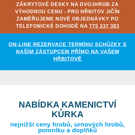
ZÁKRYTOVÉ DESKY NA DVOJHROB ZA
VÝHODNOU CENU - PRO HŘBITOV JIČÍN
ZAMĚŘUJEME NOVÉ OBJEDNÁVKY PO
TELEFONICKÉ DOHODĚ NA
775 337 383
ON-LINE REZERVACE TERMÍNU SCHŮZKY S
NAŠÍM ZÁSTUPCEM PŘÍMO NA VAŠEM
HŘBITOVĚ
NABÍDKA KAMENICTVÍ
KŮRKA
nejnižší ceny hrobů, urnových hrobů,
pomníku a doplňků