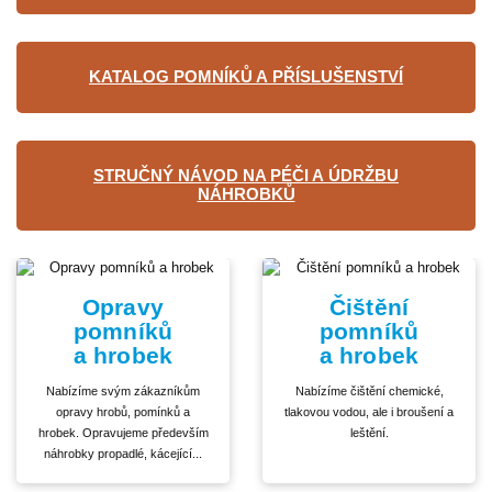
KATALOG POMNÍKŮ A PŘÍSLUŠENSTVÍ
STRUČNÝ NÁVOD NA PÉČI A ÚDRŽBU
NÁHROBKŮ
Opravy
Čištění
pomníků
pomníků
a hrobek
a hrobek
Nabízíme svým zákazníkům
Nabízíme čištění chemické,
opravy hrobů, pomínků a
tlakovou vodou, ale i broušení a
hrobek. Opravujeme především
leštění.
náhrobky propadlé, kácející...