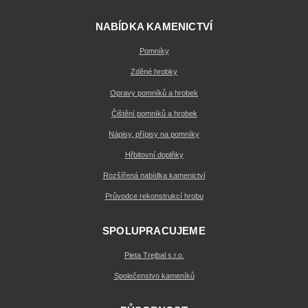
NABÍDKA KAMENICTVÍ
Pomníky
Zděné hrobky
Opravy pomníků a hrobek
Čištění pomníků a hrobek
Nápisy, přípisy na pomníky
Hřbitovní doplňky
Rozšířená nabídka kamenictví
Průvodce rekonstrukcí hrobu
SPOLUPRACUJEME
Pieta Trejbal s.r.o.
Společenstvo kameníků