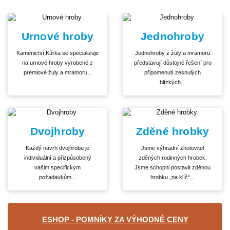
Urnové hroby
Jednohroby
Kamenictví Kůrka se specializuje
Jednohroby z žuly a mramoru
na urnové hroby vyrobené z
představují důstojné řešení pro
prémiové žuly a mramoru...
připomenutí zesnulých
blízkých...
Dvojhroby
Zděné hrobky
Každý návrh dvojhrobu je
Jsme výhradní zhotovitel
individuální a přizpůsobený
zděných rodinných hrobek.
vašim specifickým
Jsme schopni postavit zděnou
požadavkům...
hrobku „na klíč“...
ESHOP - POMNÍKY ZA VÝHODNÉ CENY