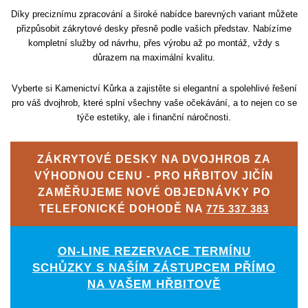
Díky preciznímu zpracování a široké nabídce barevných variant můžete
přizpůsobit zákrytové desky přesně podle vašich představ. Nabízíme
kompletní služby od návrhu, přes výrobu až po montáž, vždy s
důrazem na maximální kvalitu.
Vyberte si Kamenictví Kůrka a zajistěte si elegantní a spolehlivé řešení
pro váš dvojhrob, které splní všechny vaše očekávání, a to nejen co se
týče estetiky, ale i finanční náročnosti.
ZÁKRYTOVÉ DESKY NA DVOJHROB ZA
VÝHODNOU CENU - PRO HŘBITOV JIČÍN
ZAMĚŘUJEME NOVÉ OBJEDNÁVKY PO
TELEFONICKÉ DOHODĚ NA
775 337 383
ON-LINE REZERVACE TERMÍNU
SCHŮZKY S NAŠÍM ZÁSTUPCEM PŘÍMO
NA VAŠEM HŘBITOVĚ