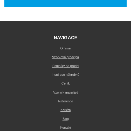
NAVIGACE
O firmě
Vzorková prodejna
Pomníky na prodej
Inspirace náhrobků
Ceník
Vzorník materiálů
Reference
Kariéra
Blog
Kontakt